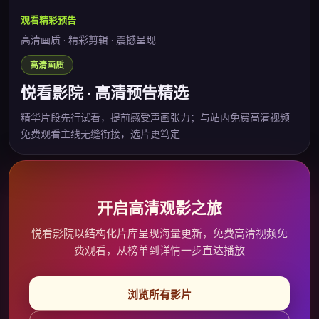
观看精彩预告
高清画质 · 精彩剪辑 · 震撼呈现
高清画质
悦看影院
· 高清预告精选
精华片段先行试看，提前感受声画张力；与站内
免费高清视频
免费观看
主线无缝衔接，选片更笃定
开启高清观影之旅
悦看影院
以结构化片库呈现海量更新，
免费高清视频免
费观看
，从榜单到详情一步直达播放
浏览所有影片