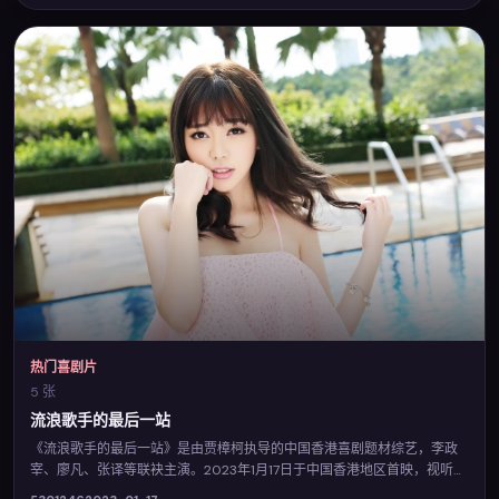
热门喜剧片
5 张
流浪歌手的最后一站
《流浪歌手的最后一站》是由贾樟柯执导的中国香港喜剧题材综艺，李政
宰、廖凡、张译等联袂主演。2023年1月17日于中国香港地区首映，视听风
格鲜明，城市空间与人物命运相互映照。您可在悦看影院查阅完整卡司与