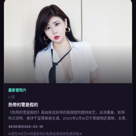
最新冒险片
3 张
热带的雪是假的
《热带的雪是假的》是由徐克执导的英国冒险题材综艺，长泽雅美、凯特·
布兰切特、易烊千玺等联袂主演。2025年2月16日于英国地区首映，主角
在道德与生存之间做出艰难抉择，节奏紧凑。您可在悦看影院查阅完整卡
3636
181
2025-02-16
司与上映信息，并体验免费高清视频免费观看的流畅点播。
#冒险#综艺#悦看影院#免费高清视频免费观看#