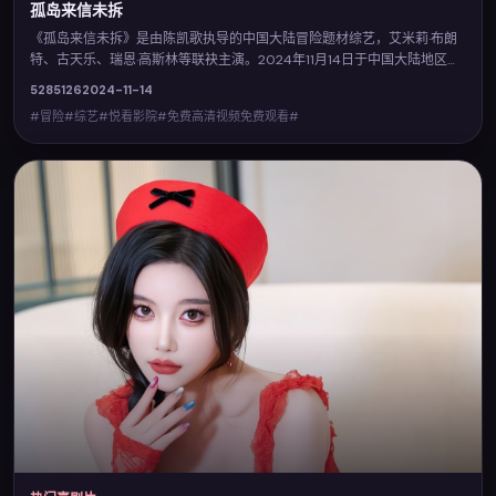
孤岛来信未拆
《孤岛来信未拆》是由陈凯歌执导的中国大陆冒险题材综艺，艾米莉·布朗
特、古天乐、瑞恩·高斯林等联袂主演。2024年11月14日于中国大陆地区首
映，视听风格鲜明，城市空间与人物命运相互映照。您可在悦看影院查阅
5285
126
2024-11-14
完整卡司与上映信息，并体验免费高清视频免费观看的流畅点播。
#冒险#综艺#悦看影院#免费高清视频免费观看#