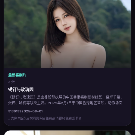
最新喜剧片
3 张
锈钉与玫瑰园
《锈钉与玫瑰园》是由朴赞郁执导的中国香港喜剧题材综艺，易烊千玺、
张译、咏梅等联袂主演。2025年8月1日于中国香港地区首映，动作场面与
人物弧光并重，观感酣畅淋漓。您可在悦看影院查阅完整卡司与上映信
3136
139
2025-08-01
息，并体验免费高清视频免费观看的流畅点播。
#喜剧#综艺#悦看影院#免费高清视频免费观看#