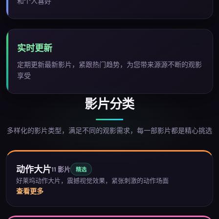
和个人喜好
实时更新
定期更新最新影片，紧跟热门趋势，为您带来源源不断的观影
享受
影片分类
多样化的影片类型，满足不同的观影需求，每一部影片都是精心挑选
动作大片
11
影片
精选
好莱坞动作大片，震撼视觉效果，紧张刺激的动作场面
查看更多