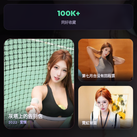
100K+
同好收藏
第七月台没有回程票
灰塔上的告别信
2022
·
爱情
霓虹背面