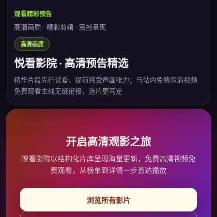
观看精彩预告
高清画质 · 精彩剪辑 · 震撼呈现
高清画质
悦看影院
· 高清预告精选
精华片段先行试看，提前感受声画张力；与站内
免费高清视频
免费观看
主线无缝衔接，选片更笃定
开启高清观影之旅
悦看影院
以结构化片库呈现海量更新，
免费高清视频免
费观看
，从榜单到详情一步直达播放
浏览所有影片