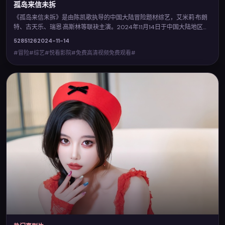
孤岛来信未拆
《孤岛来信未拆》是由陈凯歌执导的中国大陆冒险题材综艺，艾米莉·布朗
特、古天乐、瑞恩·高斯林等联袂主演。2024年11月14日于中国大陆地区首
映，视听风格鲜明，城市空间与人物命运相互映照。您可在悦看影院查阅
5285
126
2024-11-14
完整卡司与上映信息，并体验免费高清视频免费观看的流畅点播。
#冒险#综艺#悦看影院#免费高清视频免费观看#