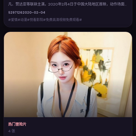
凡、赞达亚等联袂主演。2020年2月4日于中国大陆地区首映，动作场面
与人物弧光并重，观感酣畅淋漓。您可在悦看影院查阅完整卡司与上映信
5297
126
2020-02-04
息，并体验免费高清视频免费观看的流畅点播。
#爱情#动漫#悦看影院#免费高清视频免费观看#
热门冒险片
4 张