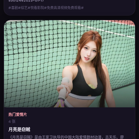
5301
246
2023-01-17
上映信息，并体验免费高清视频免费观看的流畅点播。
#喜剧#综艺#悦看影院#免费高清视频免费观看#
热门爱情片
4 张
月亮是窃贼
《月亮是窃贼》是由王家卫执导的中国大陆爱情题材动漫，古天乐、廖