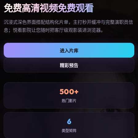
免费高清视频免费观看
沉浸式深色界面搭配结构化片单，主打秒开缓冲与完整演职员信
息；
悦看影院
让您随时把客厅级观影装进浏览器。
进入片库
精彩预告
500+
热门影片
6
类型矩阵