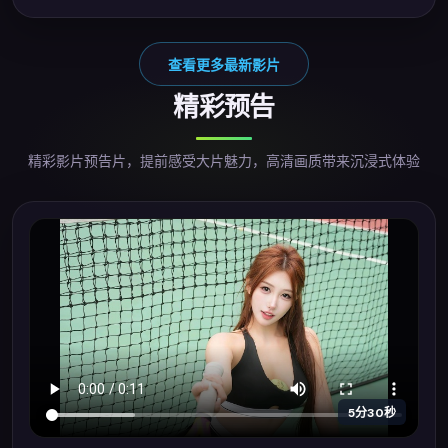
查看更多最新影片
精彩预告
精彩影片预告片，提前感受大片魅力，高清画质带来沉浸式体验
5分30秒