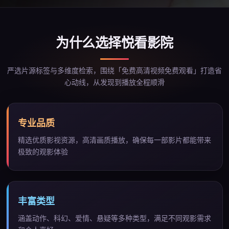
为什么选择
悦看影院
严选片源标签与多维度检索，围绕「
免费高清视频免费观看
」打造省
心动线，从发现到播放全程顺滑
专业品质
精选优质影视资源，高清画质播放，确保每一部影片都能带来
极致的观影体验
丰富类型
涵盖动作、科幻、爱情、悬疑等多种类型，满足不同观影需求